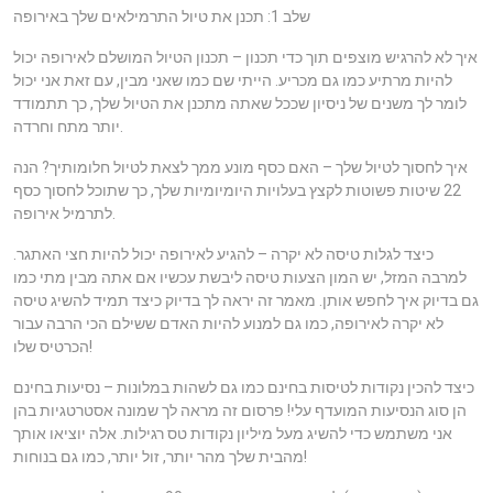
שלב 1: תכנן את טיול התרמילאים שלך באירופה
איך לא להרגיש מוצפים תוך כדי תכנון – תכנון הטיול המושלם לאירופה יכול
להיות מרתיע כמו גם מכריע. הייתי שם כמו שאני מבין, עם זאת אני יכול
לומר לך משנים של ניסיון שככל שאתה מתכנן את הטיול שלך, כך תתמודד
יותר מתח וחרדה.
איך לחסוך לטיול שלך – האם כסף מונע ממך לצאת לטיול חלומותיך? הנה
22 שיטות פשוטות לקצץ בעלויות היומיומיות שלך, כך שתוכל לחסוך כסף
לתרמיל אירופה.
כיצד לגלות טיסה לא יקרה – להגיע לאירופה יכול להיות חצי האתגר.
למרבה המזל, יש המון הצעות טיסה ליבשת עכשיו אם אתה מבין מתי כמו
גם בדיוק איך לחפש אותן. מאמר זה יראה לך בדיוק כיצד תמיד להשיג טיסה
לא יקרה לאירופה, כמו גם למנוע להיות האדם ששילם הכי הרבה עבור
הכרטיס שלו!
כיצד להכין נקודות לטיסות בחינם כמו גם לשהות במלונות – נסיעות בחינם
הן סוג הנסיעות המועדף עלי! פרסום זה מראה לך שמונה אסטרטגיות בהן
אני משתמש כדי להשיג מעל מיליון נקודות טס רגילות. אלה יוציאו אותך
מהבית שלך מהר יותר, זול יותר, כמו גם בנוחות!