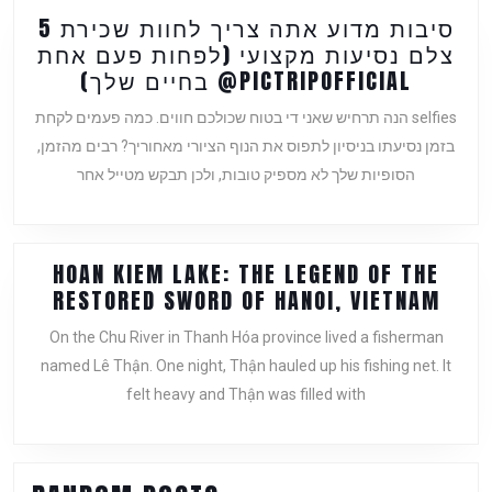
אינדונזית
5 סיבות מדוע אתה צריך לחוות שכירת
צלם נסיעות מקצועי (לפחות פעם אחת
5
בחיים שלך) @PICTRIPOFFICIAL
סיבות
הנה תרחיש שאני די בטוח שכולכם חווים. כמה פעמים לקחת selfies
מדוע
בזמן נסיעתו בניסיון לתפוס את הנוף הציורי מאחוריך? רבים מהזמן,
אתה
הסופיות שלך לא מספיק טובות, ולכן תבקש מטייל אחר
צריך
לחוות
שכירת
צלם
HOAN KIEM LAKE: THE LEGEND OF THE
נסיעות
HOAN
RESTORED SWORD OF HANOI, VIETNAM
מקצועי
KIEM
(לפחות
On the Chu River in Thanh Hóa province lived a fisherman
LAKE
פעם
named Lê Thận. One night, Thận hauled up his fishing net. It
THE
אחת
felt heavy and Thận was filled with
LEGE
בחיים
OF
שלך)
THE
@PICTR
REST