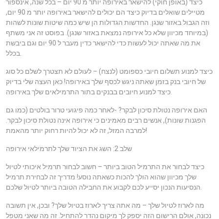
כיצד (באופן חוקי) להישאר באירופה יותר מ 90 יום – בכל שנה, אינספור
מטיילים שואלים בדיוק כיצד הם יכולים להישאר באירופה יותר מ 90 יום,
וזה הגבול באזור שנגן. החדשות הגדולות הן שיש כמה שיטות שונות לשהות
(במיוחד מכיוון שלא כל אירופה נמצאת באזור שנגן). בפוסט זה אני משתף
את מה שאתה יכול לעשות כדי להישאר כדין מעבר ל 90 יום וגם ביבשת
בכלל.
כיצד למנוע תשלום חיובי כספומט (לנצח) – לעולם לא תצטרך לשלם כל סוג
של חיובי בנק בזמן שאתה ניגש לכסף שלך באירופה! כאן העצה שלי בדיוק
כיצד למנוע חיובים בבנקים בתור התרמילאים שלך באירופה.
האם אירופה נטולת סיכון לבקר? -לאחר כמה פיגועי טרור בולטים (כמו גם
הפגנות שונות), אנשים רבים מאמינים כי אירופה אינה נטולת סיכון לבקר.
למרבה המזל, זה לא יכול להיות רחוק יותר מהאמת!
שלב 2: השג את הציוד שלך לתרמילאי אירופה
כיצד לבחור את התרמיל הטוב ביותר – חשוב לבחור תרמיל איכותי לטיול
שלך מכיוון שהוא הולך להכות כשאתה נוסע! מדריך זה לבחירת תרמיל
הנסיעות הנכון יסייע לכם לקבוע את החבילה הטובה ביותר לטיול שלכם.
מה לארוז לטיול שלך – מה אתה צריך לארוז בטיול שלך? ובכן, אין תשובה
נכונה, אולם הרישום הזה יספק לך מיקום נהדר להתחיל. זה מה שאני מטפל