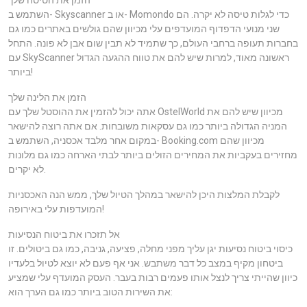
הזמן את הטיסה שלך
השתמש ב- Skyscanner או ב- Momondo כדי לגלות טיסה לא יקרה. הם
שני מנועי הדפדוף המועדפים עלי מכיוון שהם גולשים באתרים כמו גם
בחברות תעופה ברחבי העולם, כך שתמיד לא תבין שום אבן לא פונה. התחל
עם SkyScanner ראשונה מאוד, למרות שיש להם את טווח ההגעה הגדול
ביותר!
הזמן את הלינה שלך
אתה יכול להזמין את ההוסטל שלך עם OstelWorld מכיוון שיש להם את
המניה הגדולה ביותר כמו גם עסקאות משובחות. אם אתה רוצה להישאר
במקום אחר מלבד אכסניה, השתמש ב- Booking.com מכיוון שהם
מחזירים בעקביות את המחירים הזולים ביותר לבתי הארחה כמו גם מלונות
לא יקרים.
לקבלת המלצות היכן להישאר במהלך הטיול שלך, ממש הנה האכסניות
המועדפות עלי באירופה!
אל תזכרו את ביטוח הנסיעות
כיסוי ביטוח נסיעות יגן עליך מפני מחלה, פציעה, גניבה, כמו גם ביטולים. זו
ביטחון מקיף במצב כל דבר משתבש. אני אף פעם לא יוצא לטיול בלעדיו
כיוון שהייתי צריך לנצל אותו פעמים רבות בעבר. העסק המועדף עלי שמציע
את השירות הטוב ביותר כמו גם הערך הוא: