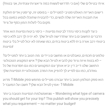
איתי בטיולים שלי (אם כי תדרוש לעשות כמה וריאציות עונתיות, אני בטוח!).
רישום האריזה האולטימטיבי למטיילים – בפוסט זה, קריסטין אדיס חולקת
את תובנות האריזה שלה לנשים, כדי להבטיח שתוכלו לנסוע כמעט בכל
מקום בלי לעלות המון כסף על ציוד.
כיצד לקנות כיסוי נהדר לביטוח נסיעות – כיסוי ביטוח נסיעות הוא אחד
הדברים החשובים ביותר שתדרישה לטיול שלך. לא יהיה לך רכב ללא כיסוי
ביטוחי רכב אורה בית ללא ביטוח בתים, כמו שאתה לא יכול לטייל בלי ביטוח
נסיעות!
טלפונים חכמים, טאבלטים או מחשבים ניידים: מה הטוב ביותר למטיילים?
– לא בטוח איזה ציוד טק להביא לטיול הבא שלך? איש המקצוע הטכנולוגי
התושב שלנו דייב דין יביא אותך עם המקצוענים כמו גם חסרונות של כל
גאדג’ט, כמו גם לסייע לך להפיק את המרב מטכנולוגיית הנסיעות שלך.
מדוע T-Mobile הוא ספק הטלפון הטוב ביותר עבורנו מטיילים-מחפש ספק
אמין לטיול הבא שלך? חשבו על המעבר ל- T-Mobile.
מצלמת הנסיעות הטובה ביותרeras – Wondering what type of camera
you should get for your trip? This publish will show you precisely
what you requirement — no matter your budget!