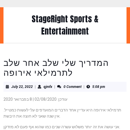
Skip
to
content
StageRight Sports &
Skip
to
Entertainment
content
המדריך שלי שלב אחר שלב
לתרמילאי אירופה
July
qjmfx
July 22, 2022
|
qjmfx
|
0 Comment
|
5:08 pm
22,
2022
עודכן: 02/08/2020 | 8 בפברואר 2020
תרמילאי אירופה היא עדיין אחד הדברים המועדפים עלי לעשות כמטייל.
אין שנה שאני לא חוצה את היבשת.
אני עושה את זה יותר משלוש עשרה שנים כמו שהוא אף פעם לא מזדקן.