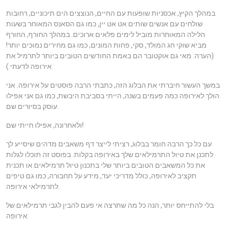
במהלך הקיץ, אכסניות שופעות עם החיים, הנוצצים הים תיכוניים, רחובות
שולחים עם אנשים שותים אט אט יין, כמו גם הסאנס המאוחר בשעות
הלילה המאוחרות מוביל לימים פלאים ארוכים. במהלך החורף, החורף
מביא שוקי חג המולד, סקי, פחות המונים, כמו גם מחירים נמוכים יותר!
(הערה: מאי גם אוקטובר הם באמת החודשים הטובים ביותר לתרמיל את
אירופה לדעתי.)
במשך העשור חיברתי את הבלוג הזה, כתבתי הרבה פוסטים על אירופה. אני
הולך לאירופה כמה פעמים בשנה, הייתי בסביבת היבשת, כמו גם אני אפילו
עוסק בסיורים שם.
ולאחרונה, אפילו חייתי שם!
עם כל כך הרבה חומר בבלוג, רציתי לייצר דף משאבים מדהים שיסייע לך
לתכנן את טיול התרמילאים שלך באירופה בקלות. בפוסט זה תוכלו לגלות
את כל המשאבים הטובים ביותר שלי בתכנון טיול תרמילאים או תכנית
תקציב לאירופה, כולל מדריכי יעד, מידע על תחבורה, כמו גם טיפים
לתרמילאי אירופה.
בלי להתייחס יותר, הנה כל מה שתרצה אי פעם להבין לגבי תרמילאים של
אירופה: