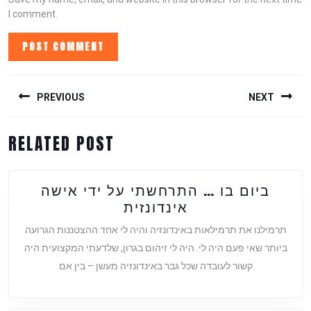
I comment.
POST
NAVIGATION
PREVIOUS
NEXT
Previous
Next
RELATED POST
post:
post:
ביום בו … התרחשתי על ידי אישה
ביום
אינדונזית
בו
תרמילנו את תרמילאות באינדונזיה והיה לי אחד ההצטננות הגרועה
…
ביותר שאי פעם היה לי. היה לי זיהום בגרון, שלדעתי המקצועית היה
התרחשתי
קשור לעובדה שכל גבר באינדונזיה מעשן – בין אם
על
ידי
אישה