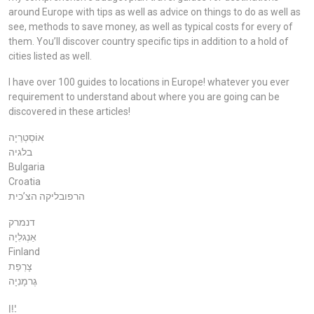
around Europe with tips as well as advice on things to do as well as
see, methods to save money, as well as typical costs for every of
them. You’ll discover country specific tips in addition to a hold of
cities listed as well.
I have over 100 guides to locations in Europe! whatever you ever
requirement to understand about where you are going can be
discovered in these articles!
אוֹסְטְרֵיָה
בלגיה
Bulgaria
Croatia
הרפובליקה הצ’כית
דנמרק
אַנְגלִיָה
Finland
צָרְפַת
גֶרמָנִיָה
יָוָן