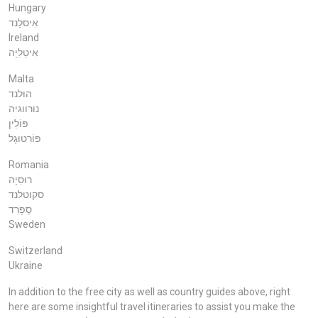
Hungary
אִיסלַנד
Ireland
אִיטַלִיָה
Malta
הולנד
נורווגיה
פּוֹלִין
פּוֹרטוּגָל
Romania
רוּסִיָה
סקוטלנד
סְפָרַד
Sweden
Switzerland
Ukraine
In addition to the free city as well as country guides above, right
here are some insightful travel itineraries to assist you make the